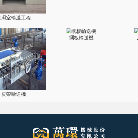
除濕室輸送工程
擱板輸送機
皮帶輸送機