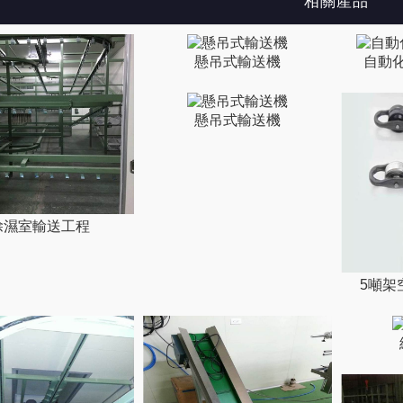
相關產品
懸吊式輸送機
自動
懸吊式輸送機
除濕室輸送工程
5噸架