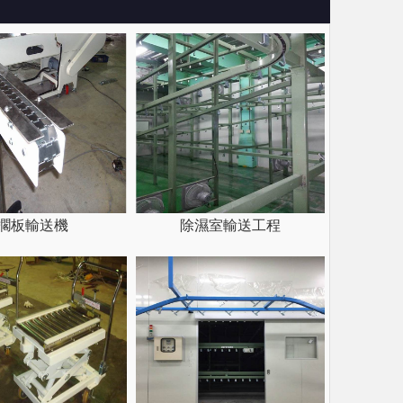
擱板輸送機
除濕室輸送工程