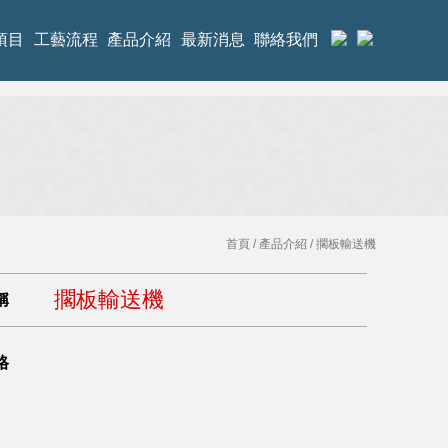
項目
工藝流程
產品介紹
最新消息
聯絡我們
首頁
/
產品介紹
/ 擱板輸送機
擱板輸送機
稱
格