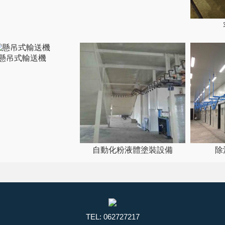
懸吊式輸送機
自動化粉液體塗裝設備
除
TEL: 062727217